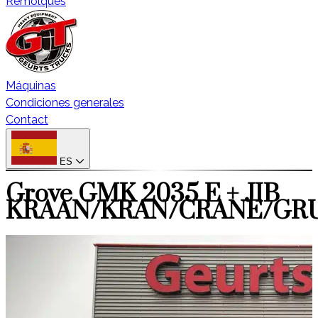
Remolques
Máquinas
Condiciones generales
Contact
ES
Grove GMK 2035 E + JIB
KRAAN/KRAN/CRANE/GR