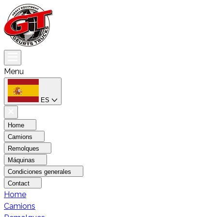
Menu
ES
Home
Camions
Remolques
Máquinas
Condiciones generales
Contact
Home
Camions