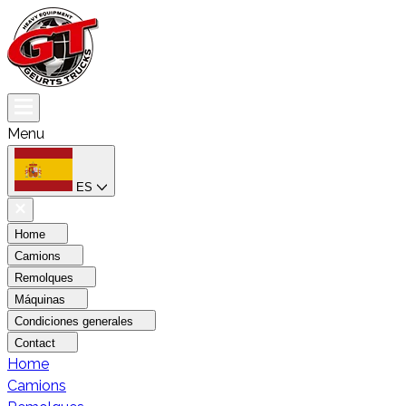
Menu
ES
Home
Camions
Remolques
Máquinas
Condiciones generales
Contact
Home
Camions