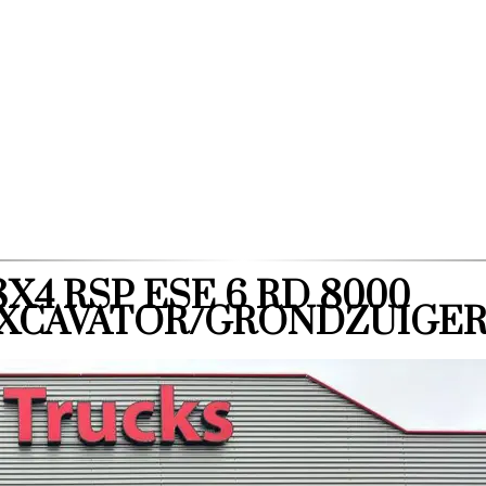
 8X4 RSP ESE 6 RD 8000
XCAVATOR/GRONDZUIGE