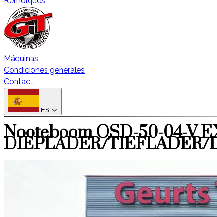
Remolques
Máquinas
Condiciones generales
Contact
ES
Nooteboom OSD-50-04-V 
DIEPLADER/TIEFLADER