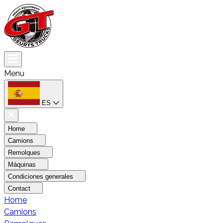
Menu
ES
Home
Camions
Remolques
Máquinas
Condiciones generales
Contact
Home
Camions