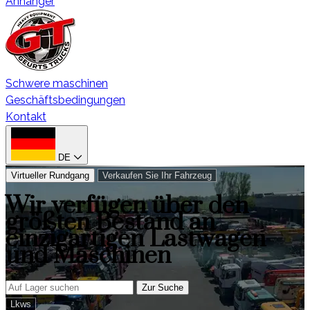
Anhänger
Schwere maschinen
Geschäftsbedingungen
Kontakt
DE
Virtueller Rundgang
Verkaufen Sie Ihr Fahrzeug
Wir verfügen über den
größten Bestand an
einzigartigen Lastwagen
und Maschinen
Zur Suche
Lkws