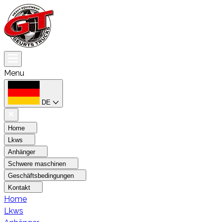
Menu
DE
Home
Lkws
Anhänger
Schwere maschinen
Geschäftsbedingungen
Kontakt
Home
Lkws