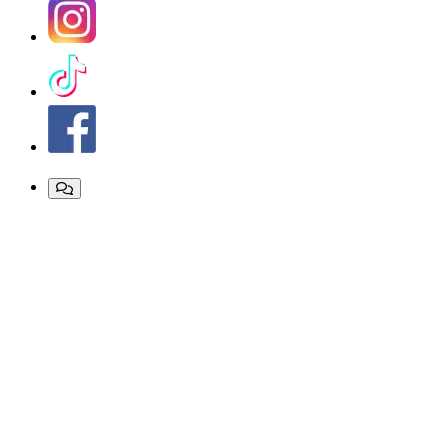
X
Close