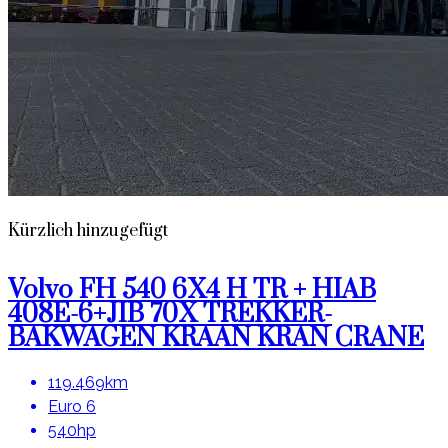
Kürzlich hinzugefügt
Volvo FH 540 6X4 H TR + HIAB
408E-6+JIB 70X TREKKER-
BAKWAGEN KRAAN KRAN CRANE
119.469km
Euro 6
540hp