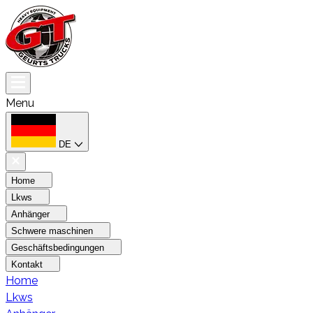
Menu
DE
Home
Lkws
Anhänger
Schwere maschinen
Geschäftsbedingungen
Kontakt
Home
Lkws