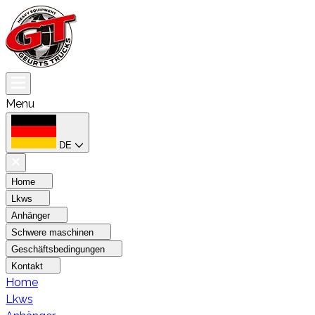
Menu
DE
Home
Lkws
Anhänger
Schwere maschinen
Geschäftsbedingungen
Kontakt
Home
Lkws