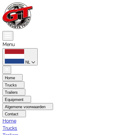
Menu
NL
Home
Trucks
Trailers
Equipment
Algemene voorwaarden
Contact
Home
Trucks