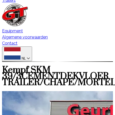
Trailers
Equipment
Algemene voorwaarden
Contact
NL
Kempf SKM
39/3CEMENTDEKVLOER
TRAILER/CHAPE/MORTE