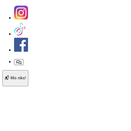
📬
Mis niks!