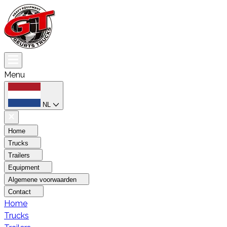
Menu
NL
Home
Trucks
Trailers
Equipment
Algemene voorwaarden
Contact
Home
Trucks