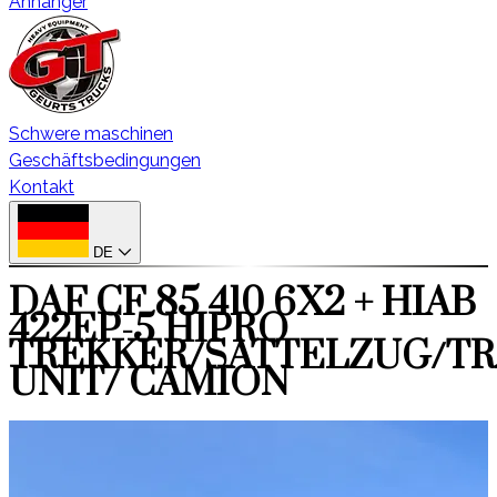
Anhänger
Schwere maschinen
Geschäftsbedingungen
Kontakt
DE
DAF CF 85 410 6X2 + HIAB
422EP-5 HIPRO
TREKKER/SATTELZUG/T
UNIT/ CAMION