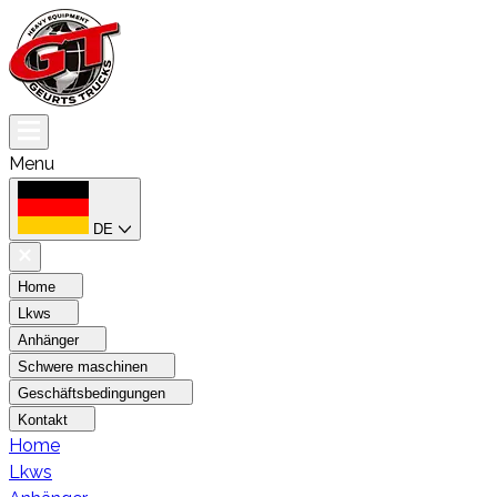
Menu
DE
Home
Lkws
Anhänger
Schwere maschinen
Geschäftsbedingungen
Kontakt
Home
Lkws