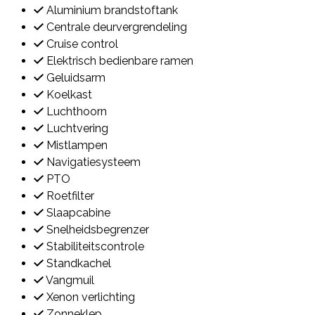
Aluminium brandstoftank
Centrale deurvergrendeling
Cruise control
Elektrisch bedienbare ramen
Geluidsarm
Koelkast
Luchthoorn
Luchtvering
Mistlampen
Navigatiesysteem
PTO
Roetfilter
Slaapcabine
Snelheidsbegrenzer
Stabiliteitscontrole
Standkachel
Vangmuil
Xenon verlichting
Zonneklep