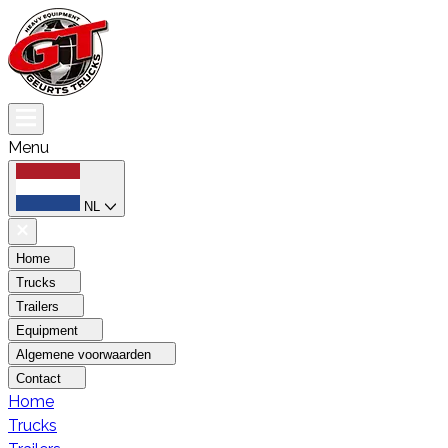
Menu
NL
Home
Trucks
Trailers
Equipment
Algemene voorwaarden
Contact
Home
Trucks