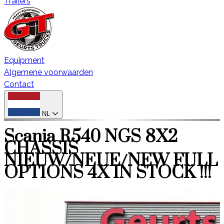
Trailers
Equipment
Algemene voorwaarden
Contact
NL
Scania R540 NGS 8X2
CHASSIS
NIEUW/NEUE/NEW FULL
OPTIONS 4X IN STOCK !!!